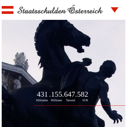
431
.155
.648
.271
Milliarden
Millionen
Tausend
EUR