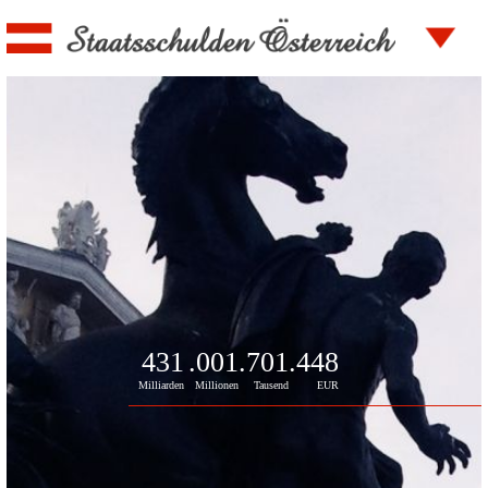
431
.001
.701
.448
Milliarden
Millionen
Tausend
EUR