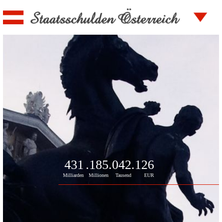
431
.185
.042
.815
Milliarden
Millionen
Tausend
EUR