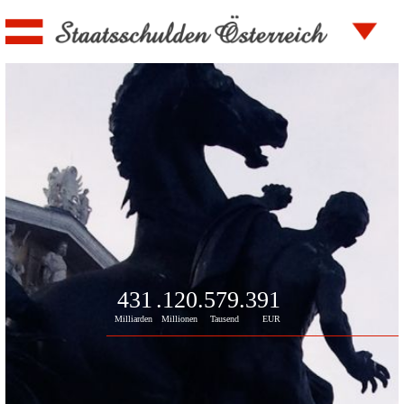
431
.120
.580
.080
Milliarden
Millionen
Tausend
EUR