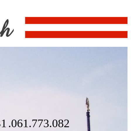
31
.061
.773
.771