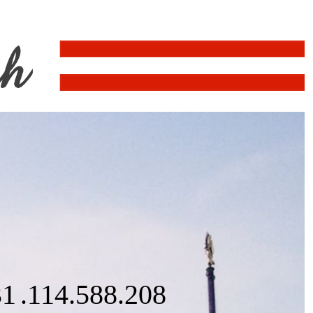
31
.114
.588
.897