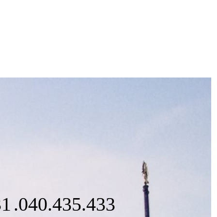
31
.040
.436
.122