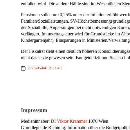
entfallen wird. Die andere Hälfte sind im Wesentlichen St
Pensionen sollen um 0,25% unter der Inflation erhöht werden
Familien/Sozialleistungen, SV-Höchstbemessungsgrundlage f
der Sozialhilfe, Anpassungen bei nicht notwendigen Kure
verlängert, Immoertragsteuer wird für Grundstücke im Altb
Kindergartenjahr), Einsparungen in Ministerien/Verwaltung
Der Fiskalrat sieht einen deutlich höheren Konsolidierung
nicht das letzte gewesen sein. Budgetdefizit und Staatssch
2026-05-04 12:11:43
Impressum
Medieninhaber:
DI Viktor Krammer
1070 Wien
Grundlegende Richtung: Information über die Budgetpolitik