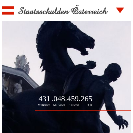
431
.048
.459
.265
Milliarden
Millionen
Tausend
EUR