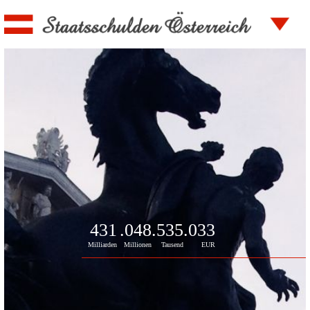
431
.048
.535
.722
Milliarden
Millionen
Tausend
EUR