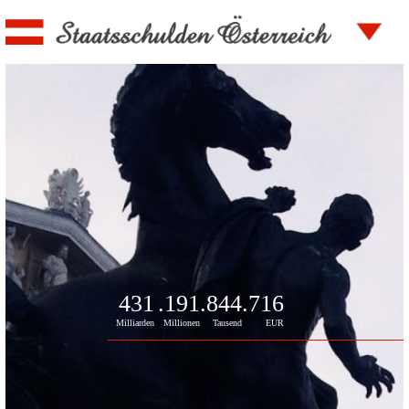
431
.191
.845
.405
Milliarden
Millionen
Tausend
EUR